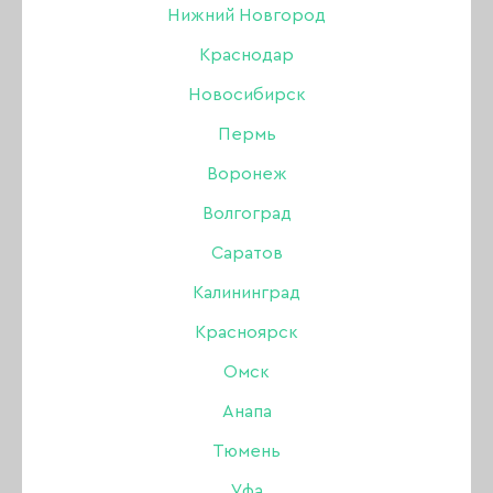
Нижний Новгород
Краснодар
Новосибирск
Пермь
Воронеж
Волгоград
Саратов
Калининград
Красноярск
Омск
Анапа
Гель Bloom Fast Gel
Тюмень
низкотемпературный
Уфа