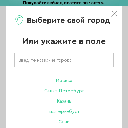
Выберите свой город
0
Каталог
Или укажите в поле
Главная
/
Каталог
/
Гель
/
Bloom гели
/
Гель Bloom Fast Gel низкотемпературный 06, 15 мл
Москва
Санкт-Петербург
Казань
Екатеринбург
Сочи