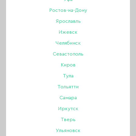
06, 15 мл
Ростов-на-Дону
Ярославль
Бренд:
Bloom
Ижевск
Цвет: Бежевый
Челябинск
Севастополь
555 ₽
Киров
Тула
В наличии в интернет-магазине
Тольятти
В наличии в магазинах
Самара
Иркутск
-
+
Тверь
В КОРЗИНУ
Ульяновск