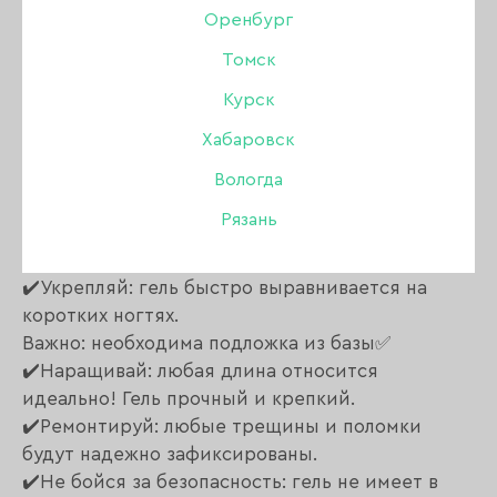
Оренбург
Томск
Описание:
Курск
Хабаровск
Жесткий конструирующий гель.
Имеет остаточную липкость.
Вологда
Средняя консистенция, близкая к густой.
Рязань
Самовыравнивающийся.
Сушить в УФ 2 минуты, ЛЕД 1 минуту.
✔️Укрепляй: гель быстро выравнивается на
коротких ногтях.
Важно: необходима подложка из базы✅
✔️Наращивай: любая длина относится
идеально! Гель прочный и крепкий.
✔️Ремонтируй: любые трещины и поломки
будут надежно зафиксированы.
✔️Не бойся за безопасность: гель не имеет в