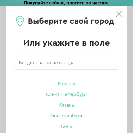
Выберите свой город
0
Каталог
Или укажите в поле
Главная
/
Каталог
/
Гель
/
Lovely гели
/
Гель Lovely для наращивания Lego gel Lurex 01, 15 гр.
Москва
ХИТ
Санкт-Петербург
Казань
Екатеринбург
Сочи