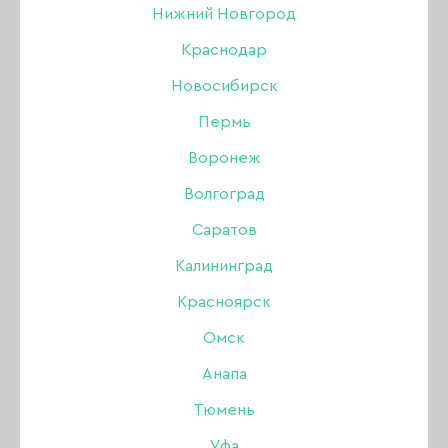
Нижний Новгород
Краснодар
Новосибирск
Пермь
Воронеж
Волгоград
Саратов
Калининград
Красноярск
Омск
Анапа
Гель Lovely для
Тюмень
наращивания Lego gel
Уфа