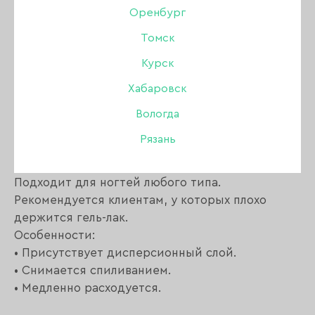
Оренбург
Томск
Описание:
Курск
Хабаровск
Lego Gel Lovely используется для наращивания
и укрепления ногтей.
Вологда
Благодаря густой консистенции и средней
Рязань
жесткости гель не растекается и
самовыравнивается.
Подходит для ногтей любого типа.
Рекомендуется клиентам, у которых плохо
держится гель-лак.
Особенности:
• Присутствует дисперсионный слой.
• Снимается спиливанием.
• Медленно расходуется.