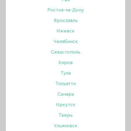
Lurex 01, 15 гр.
Ростов-на-Дону
Ярославль
Бренд:
Lovely
Ижевск
Цвет: Светоотражающий (flash)
Челябинск
Севастополь
549 ₽
Киров
Тула
В наличии в интернет-магазине
Тольятти
В наличии в магазинах
Самара
Иркутск
-
+
Тверь
В КОРЗИНУ
Ульяновск