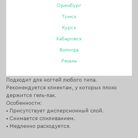
Оренбург
Томск
Описание:
Курск
Хабаровск
Lego Gel Lovely используется для наращивания
и укрепления ногтей.
Вологда
Благодаря густой консистенции и средней
Рязань
жесткости гель не растекается и
самовыравнивается.
Подходит для ногтей любого типа.
Рекомендуется клиентам, у которых плохо
держится гель-лак.
Особенности:
• Присутствует дисперсионный слой.
• Снимается спиливанием.
• Медленно расходуется.