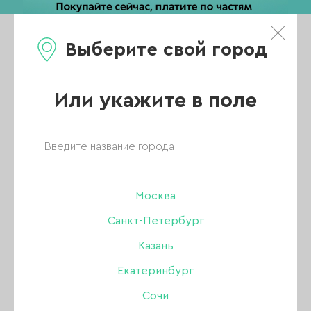
Выберите свой город
0
Каталог
Или укажите в поле
Главная
/
Каталог
/
Гель
/
Lovely гели
/
Гель Lovely для наращивания Lego gel Lurex 03, 15 гр.
Москва
ХИТ
Санкт-Петербург
Казань
Екатеринбург
Сочи