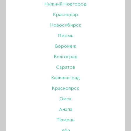
Нижний Новгород
Краснодар
Новосибирск
Пермь
Воронеж
Волгоград
Саратов
Калининград
Красноярск
Омск
Анапа
Гель Lovely для
Тюмень
наращивания Lego gel
Уфа