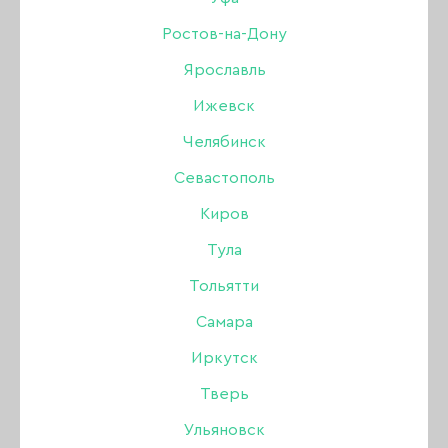
Lurex 03, 15 гр.
Ростов-на-Дону
Ярославль
Бренд:
Lovely
Ижевск
Цвет: Светоотражающий (flash)
Челябинск
Севастополь
549 ₽
Киров
Тула
В наличии в интернет-магазине
Тольятти
В наличии в магазинах
Самара
Иркутск
-
+
Тверь
В КОРЗИНУ
Ульяновск