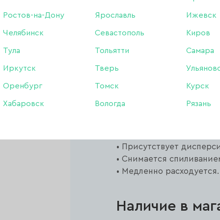
Описание:
Ростов-на-Дону
Ярославль
Ижевск
Челябинск
Севастополь
Киров
Lego Gel Lovely использ
ногтей.
Тула
Тольятти
Самара
Благодаря густой конси
Иркутск
Тверь
Ульянов
растекается и самовыра
Подходит для ногтей лю
Оренбург
Томск
Курск
Рекомендуется клиентам,
Хабаровск
Вологда
Рязань
Желательно наносить на б
Особенности:
• Можно использовать дл
• Присутствует дисперс
• Снимается спиливание
• Медленно расходуется.
Наличие в маг