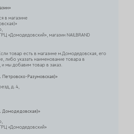
азин»
ся в магазине
овская)»
р,
ж, ТРЦ «Домодедовский», магазин NAILBRAND
сли товар есть в магазине м.Домодедовская, его
е, либо указать наименование товара в
 и мы добавим товар в заказ.
. Петровско-Разумовская)»
зд, д. 4,
. Домодедовская)»
р,
ж, ТРЦ «Домодедовский»