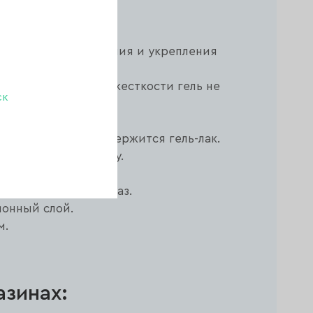
уется для наращивания и укрепления
стенции и средней жесткости гель не
ск
внивается.
бого типа.
 у которых плохо держится гель-лак.
азу Soft Base Lovely.
я приклеивания страз.
ионный слой.
м.
азинах: