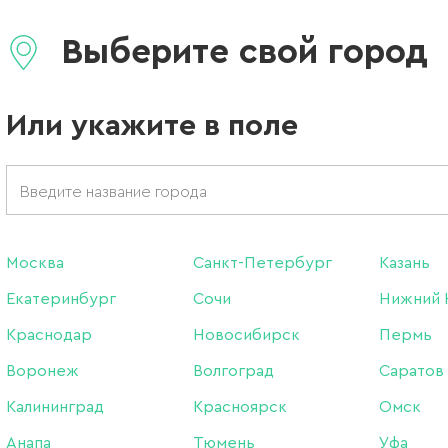
Lego gel Ros
Выберите свой город
Бренд:
Lovely
Или укажите в поле
Цвет: Розовый
549 ₽
Москва
Санкт-Петербург
Казань
В наличии в интернет-м
Нет в магазинах
Екатеринбург
Сочи
Нижний 
Краснодар
Новосибирск
Пермь
-
+
Воронеж
Волгоград
Саратов
Калининград
Красноярск
Омск
Анапа
Тюмень
Уфа