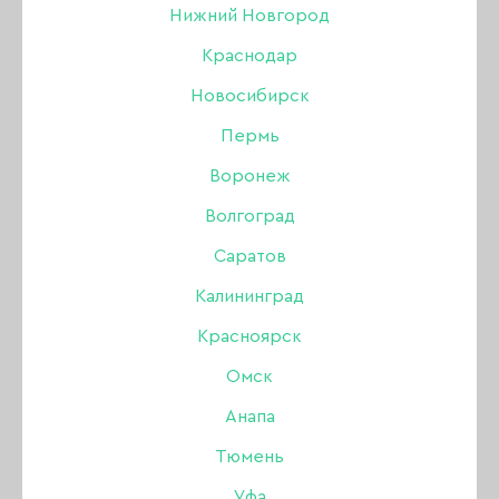
Нижний Новгород
Краснодар
Новосибирск
Пермь
Воронеж
Волгоград
Саратов
Калининград
Красноярск
Омск
Анапа
Гель Lovely для
Тюмень
наращивания Lego gel
Уфа