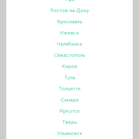
Seashell 03, 15 гр.
Ростов-на-Дону
Ярославль
Бренд:
Lovely
Ижевск
Цвет: с шиммером
Челябинск
Севастополь
549 ₽
Киров
Тула
В наличии в интернет-магазине
Тольятти
Нет в магазинах
Самара
Иркутск
-
+
Тверь
В КОРЗИНУ
Ульяновск