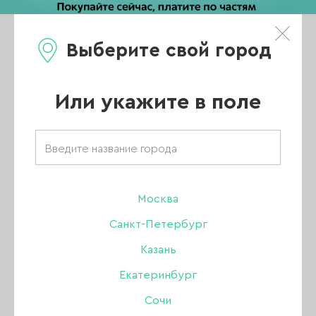
Выберите свой город
0
Каталог
Или укажите в поле
Главная
/
Каталог
/
Гель
/
Lovely гели
/
Гель Lovely для наращивания Lego gel Seashell 03, 15 гр.
Москва
ХИТ
Санкт-Петербург
Казань
Екатеринбург
Сочи