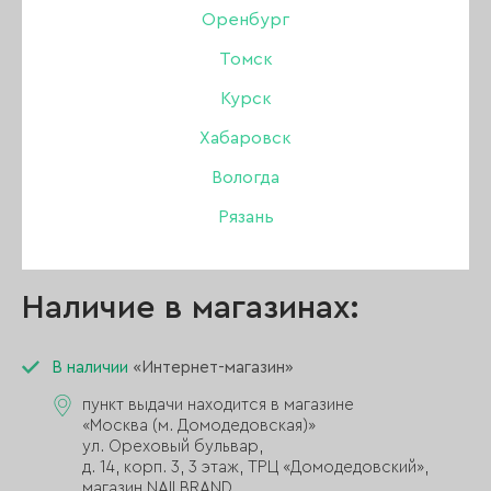
Оренбург
Томск
Описание:
Курск
Хабаровск
4 нежных оттенка с мелким шиммером и
перламутровым сиянием!
Вологда
Гель Lego Seashell создает надежную основу
Рязань
для идеального маникюра на всех типах ногтей.
Наличие в магазинах:
В наличии
«Интернет-магазин»
пункт выдачи находится в магазине
«Москва (м. Домодедовская)»
ул. Ореховый бульвар,
д. 14, корп. 3, 3 этаж, ТРЦ «Домодедовский»,
магазин NAILBRAND