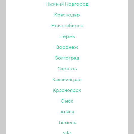
Нижний Новгород
Краснодар
Новосибирск
Пермь
Воронеж
Волгоград
Саратов
Калининград
Красноярск
Омск
Анапа
Гель Опция
Тюмень
камуфлирующий №7,
Уфа