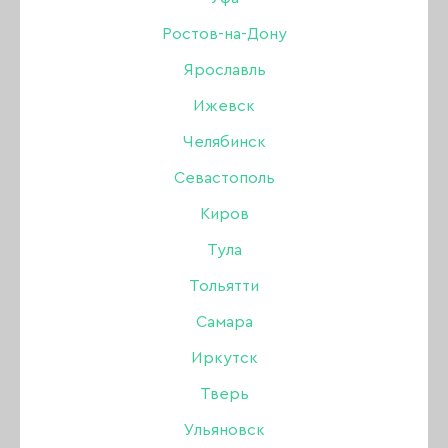
50 мл
Ростов-на-Дону
Ярославль
Бренд:
Опция
Ижевск
Цвет: Камуфлирующий
Челябинск
Севастополь
990 ₽
Киров
Тула
В наличии в интернет-магазине
Тольятти
В наличии в магазинах
Самара
Иркутск
-
+
Тверь
В КОРЗИНУ
Ульяновск