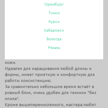
Оренбург
Томск
Описание:
Курск
Хабаровск
Камуфлирующий, самовыравнивающийся
жесткий гель.
Вологда
Светло-бежевый, а-ля натюрель.
Рязань
Очень нежный и тёплый цвет.
Максимально универсален для любого цвета
кожи.
Идеален для наращивания любой длины и
формы, имеет приятную и комфортную для
работы консистенцию.
За сравнительно небольшое время встаёт в
ровный блик, очень удобен для техники "без
опила".
Кроме вышеперечисленного, мастера любят