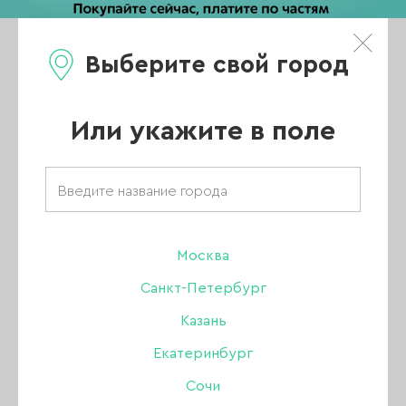
Выберите свой город
0
Каталог
Или укажите в поле
Главная
/
Каталог
/
Гель
/
Опция гели
/
Гель Опция камуфлирующий №7, 50 мл
Москва
Санкт-Петербург
Казань
Екатеринбург
Сочи