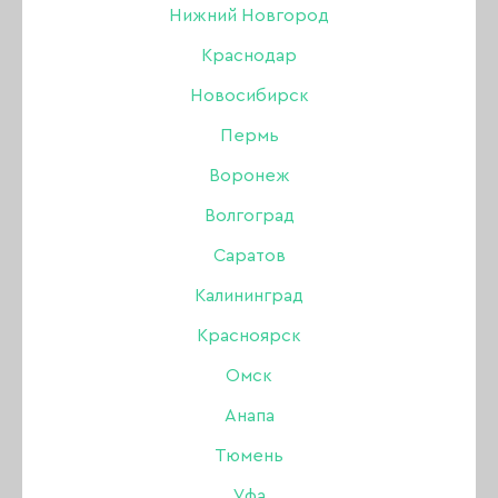
Нижний Новгород
Краснодар
Новосибирск
Пермь
Воронеж
Волгоград
Саратов
Калининград
Красноярск
Омск
Анапа
Гель Опция
Тюмень
камуфлирующий №8,
Уфа