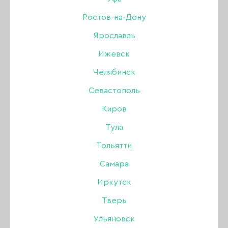
50 мл
Ростов-на-Дону
Ярославль
Бренд:
Опция
Ижевск
Цвет: Розовый
Челябинск
Севастополь
990 ₽
Киров
Тула
В наличии в интернет-магазине
Тольятти
В наличии в магазинах
Самара
Иркутск
-
+
Тверь
В КОРЗИНУ
Ульяновск