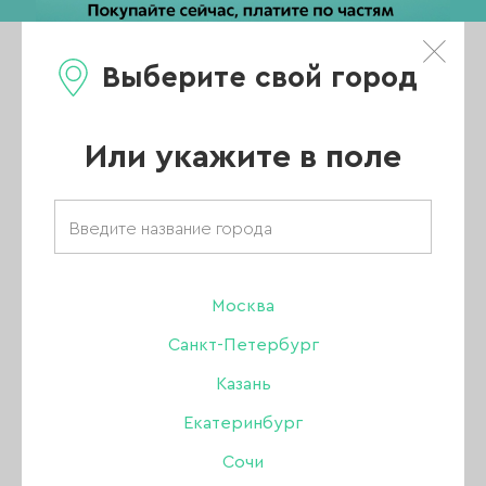
Выберите свой город
0
Каталог
Или укажите в поле
Главная
/
Каталог
/
Гель
/
Опция гели
/
Гель Опция камуфлирующий №8, 50 мл
Москва
Санкт-Петербург
Казань
Екатеринбург
Сочи