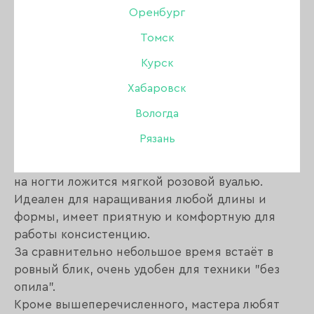
Оренбург
Томск
Описание:
Курск
Хабаровск
Камуфлирующий, самовыравнивающийся
жесткий гель.
Вологда
Интересный цвет.
Рязань
Очень нежный, аккуратный розовый.
Несмотря на то, что в баночке кажется тёмным,
на ногти ложится мягкой розовой вуалью.
Идеален для наращивания любой длины и
формы, имеет приятную и комфортную для
работы консистенцию.
За сравнительно небольшое время встаёт в
ровный блик, очень удобен для техники "без
опила".
Кроме вышеперечисленного, мастера любят