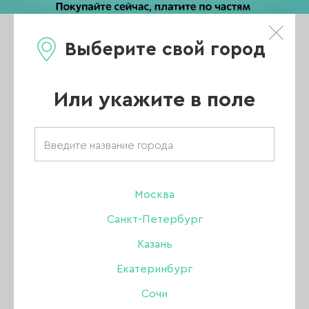
Выберите свой город
0
Каталог
Или укажите в поле
Главная
/
Каталог
/
Гель
/
SHE гель
/
Гель моделирующий SHE Odry (Одри), 15 мл
Москва
NEW
Санкт-Петербург
Казань
Екатеринбург
Сочи