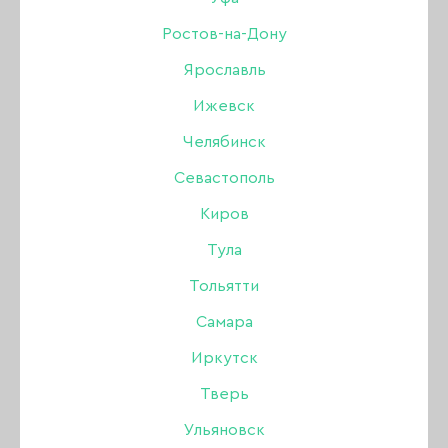
Ростов-на-Дону
550 ₽
Ярославль
Ижевск
В наличии в интернет-магазине
Челябинск
Нет в магазинах
Севастополь
Киров
-
+
Тула
Тольятти
В КОРЗИНУ
Самара
Иркутск
Описание:
Тверь
Ульяновск
Конструирующий гель SHE ОДРИ - материал