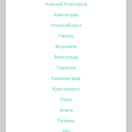
Нижний Новгород
Краснодар
Новосибирск
Пермь
Воронеж
Волгоград
Саратов
Калининград
Красноярск
Гель моделирующий
Омск
SHE Odry (Одри), 15 мл
Анапа
Тюмень
Уфа
Бренд:
SHE