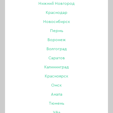
Нижний Новгород
Краснодар
Новосибирск
Пермь
Воронеж
Волгоград
Саратов
Калининград
Красноярск
Гель моделирующий
Омск
SHE Tinsel Glass Rose с
Анапа
шиммером, 30 мл
Тюмень
Уфа