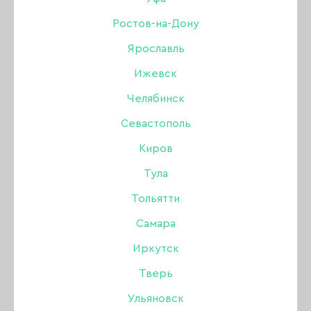
Ростов-на-Дону
Бренд:
SHE
Ярославль
Цвет: с шиммером
Ижевск
550 ₽
Челябинск
1 290 ₽
Севастополь
В наличии в интернет-магазине
Киров
В наличии в магазинах
Тула
Тольятти
-
+
Самара
Иркутск
В КОРЗИНУ
Тверь
Ульяновск