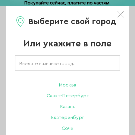
Выберите свой город
0
Каталог
Или укажите в поле
Главная
/
Каталог
/
Гель
/
SHE гель
/
Гель моделирующий SHE Tinsel Glass Rose с шиммером, 30 мл
Москва
-57%
Санкт-Петербург
Казань
Екатеринбург
Сочи