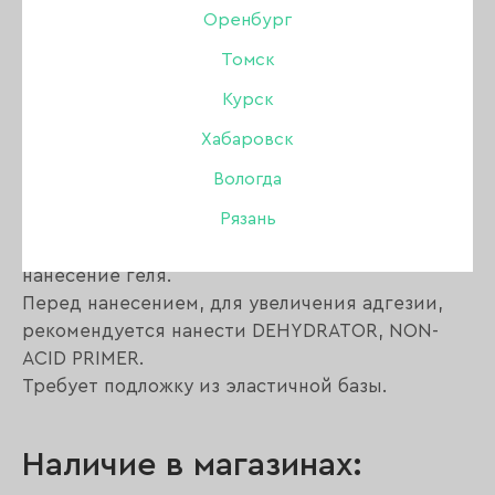
Описание:
Оренбург
Томск
Конструирующий гель - это гель для создания
Курск
искусственной ногтевой пластины.
Гель легко наносится и самовыравнивается,
Хабаровск
после полимеризации становится очень
Вологда
прочным.
Рязань
За счёт своей средне-густой консистенции не
растекается, позволяя контролировать
нанесение геля.
Перед нанесением, для увеличения адгезии,
рекомендуется нанести DEHYDRATOR, NON-
ACID PRIMER.
Требует подложку из эластичной базы.
Наличие в магазинах: