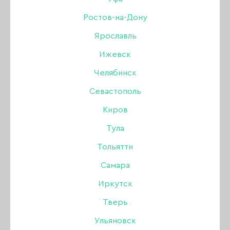
Гель-лак Amokey
Ростов-на-Дону
Bounty 02, 8 мл
Ярославль
Ижевск
Челябинск
Бренд:
Amokey
Севастополь
Цвет: Конфетти
Киров
350 ₽
Тула
Тольятти
Нет в интернет-магазине
Самара
В наличии в магазинах
Иркутск
Тверь
Описание:
Ульяновск