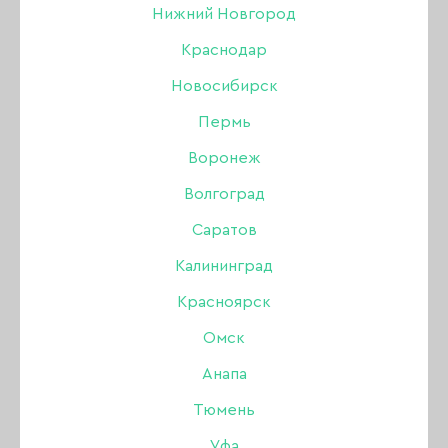
Нижний Новгород
Краснодар
Новосибирск
Пермь
Воронеж
Волгоград
Саратов
Калининград
Красноярск
Омск
Анапа
Тюмень
Гель-лак Amokey Flora
Уфа