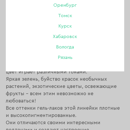
Оренбург
Томск
Описание:
Курск
Новая коллекция гель-лаков FLORA это 14
Хабаровск
приглушённо-ярких оттенков.
Вологда
Мы постарались передать всю сочность красок
природы.
Рязань
Как в джунглях или на южных островах, здесь
цвет играет различными тонами.
Яркая зелень, буйство красок необычных
растений, экзотические цветы, освежающие
фрукты – всем этим невозможно не
любоваться!
Все оттенки гель-лаков этой линейки плотные
и высокопигментированные.
Они отличаются своими интересными
подтонами и создают настроение.