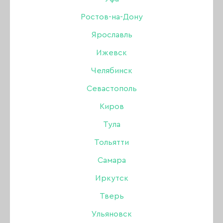
03, 8 мл
Ростов-на-Дону
Ярославль
Бренд:
Amokey
Ижевск
Цвет: Мятный
Челябинск
Севастополь
288 ₽
320 ₽
Киров
Тула
В наличии в интернет-магазине
В наличии в магазинах
Тольятти
Самара
-
+
Иркутск
Тверь
В КОРЗИНУ
Ульяновск