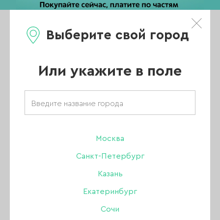
Выберите свой город
0
Каталог
Или укажите в поле
Главная
/
Каталог
/
Гель-лак
/
Amokey
/
Гель-лаки Amokey
/
Amokey коллекция Flora
/
Москва
Гель-лак Amokey Flora 03, 8 мл
Санкт-Петербург
-10%
Казань
Екатеринбург
Сочи