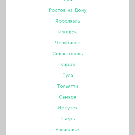
shine 01, 8 мл
Ростов-на-Дону
Ярославль
Бренд:
Amokey
Ижевск
Цвет: с шиммером
Челябинск
Севастополь
300 ₽
Киров
Тула
В наличии в интернет-магазине
Нет в магазинах
Тольятти
Самара
-
+
Иркутск
Тверь
В КОРЗИНУ
Ульяновск