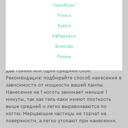
Оренбург
Томск
Описание:
Курск
Коллекция гель-лаков NOBLE SHINE – это
Хабаровск
собрание спокойных благородных оттенков с
Вологда
ненавязчивым сиянием.
10 уникальных цветов, которые подойдут для
Рязань
любого времени года. Гель-лаки наносятся в
два тонких или один средний слой.
Рекомендация: подбирайте способ нанесения в
зависимости от мощности вашей лампы.
Нанесение на 1 ноготь занимает меньше 1
минуты, так как гель-лаки имеют плотность
выше средней и легко выравниваются по
ногтю. Мерцающие частицы не торчат на
поверхности, а легко утопают при нанесении.