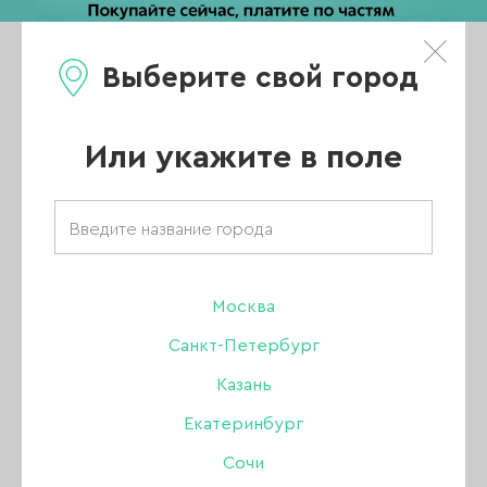
Выберите свой город
0
Каталог
Или укажите в поле
Главная
/
Каталог
/
Гель-лак
/
Amokey
/
Гель-лаки Amokey
/
Amokey коллекция Noble shine
/
Москва
Гель-лак Amokey Noble shine 01, 8 мл
Санкт-Петербург
Казань
Екатеринбург
Сочи