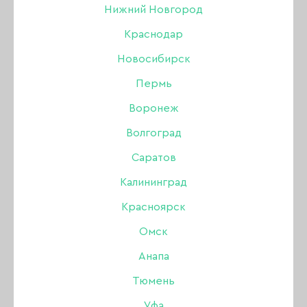
Нижний Новгород
Краснодар
Новосибирск
Пермь
Воронеж
Волгоград
Саратов
Калининград
Красноярск
Омск
Анапа
Тюмень
Гель-лак Amokey Noble
Уфа