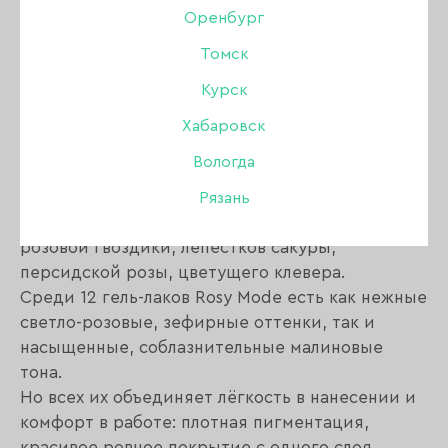
Оренбург
Томск
Описание:
Курск
Коллекция гель-лаков ROSY MODE включает
Хабаровск
Розовый Режим готовности к встрече весны.
Вологда
Прощай, зимняя серая депрессия.
Здравствуй, новый яркий мир красок.
Рязань
Весеннюю тему поддерживают оттенки
розовой гвоздики, лепестков сакуры,
персидской розы, цветущего клевера.
Среди 12 гель-лаков Rosy Mode есть как нежные
светло-розовые, зефирные оттенки, так и
насыщенные, соблазнительные малиновые
тона.
Но всех их объединяет лёгкость в нанесении и
комфорт в работе: плотная пигментация,
красивое ровное покрытие с одного слоя,