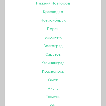
Нижний Новгород
Краснодар
Новосибирск
Пермь
Воронеж
Волгоград
Саратов
Калининград
Красноярск
Омск
Анапа
Тюмень
Гель-лак Amokey Rosy
Уфа