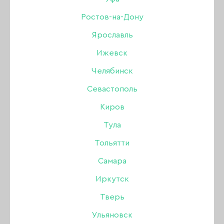
mode 12, 8 мл
Ростов-на-Дону
Ярославль
Бренд:
Amokey
Ижевск
Цвет: Вишнёвый (бордовый)
Челябинск
Севастополь
320 ₽
Киров
Тула
В наличии в интернет-магазине
В наличии в магазинах
Тольятти
Самара
-
+
Иркутск
Тверь
В КОРЗИНУ
Ульяновск