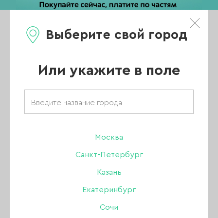
Выберите свой город
0
Каталог
Или укажите в поле
Главная
/
Каталог
/
Гель-лак
/
Amokey
/
Гель-лаки Amokey
/
Amokey коллекция Rosy mode
/
Москва
Гель-лак Amokey Rosy mode 12, 8 мл
Санкт-Петербург
Казань
Екатеринбург
Сочи