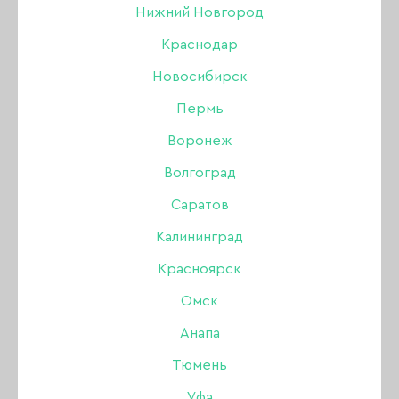
Нижний Новгород
Краснодар
Новосибирск
Пермь
Воронеж
Волгоград
Саратов
Калининград
Красноярск
Омск
Гель-лак Amokey Tango
Анапа
08, 8 мл
Тюмень
Уфа