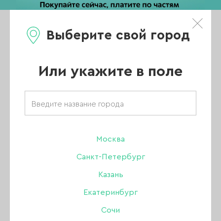
Выберите свой город
0
Каталог
Или укажите в поле
Главная
/
Каталог
/
Гель-лак
/
Amokey
/
Гель-лаки Amokey
/
Amokey коллекция Tango
/
Москва
Гель-лак Amokey Tango 08, 8 мл
Санкт-Петербург
ХИТ
Казань
Екатеринбург
Сочи