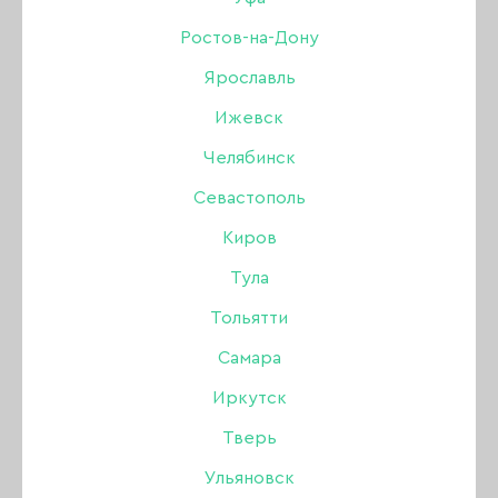
Бренд:
Amokey
Ростов-на-Дону
Цвет: Вишнёвый (бордовый)
Ярославль
Ижевск
320 ₽
Челябинск
Севастополь
Нет в интернет-магазине
Киров
В наличии в магазинах
Тула
Тольятти
Описание:
Самара
Классика,которая никогда не выйдет из моды!
Иркутск
Коллекция Tango -мастхэв каждого мастера.
Тверь
Разнообразие оттенков коллекции точно
Ульяновск
позволит выбрать вашему клиенту "тот