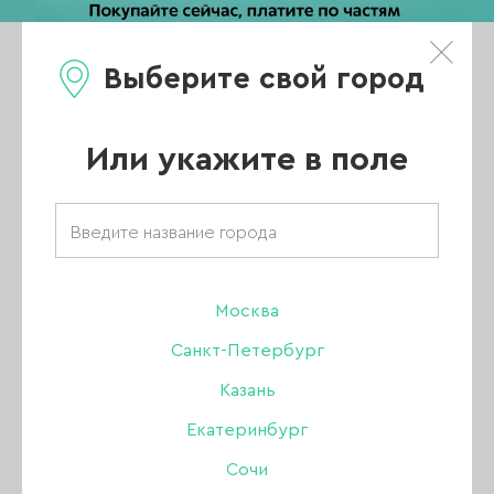
Выберите свой город
0
Каталог
Или укажите в поле
Главная
/
Каталог
/
Гель-лак
/
Amokey
/
Гель-лаки Amokey
/
Amokey коллекция Winter cat
/
Москва
Гель-лак Amokey Winter cat 11, 8 мл
Санкт-Петербург
Казань
Екатеринбург
Сочи