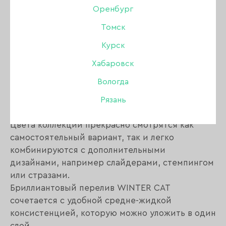
Оренбург
Томск
Описание:
Курск
Коллекция WINTER CAT станет хитом среди
Хабаровск
клиентов в зимнее время года и новогодние
Вологда
праздники.
В ней собраны 11 самых популярных оттенков
Рязань
для эффектных маникюров.
Цвета коллекции прекрасно смотрятся как
самостоятельный вариант, так и легко
комбинируются с дополнительными
дизайнами, например слайдерами, стемпингом
или стразами.
Бриллиантовый перелив WINTER CAT
сочетается с удобной средне-жидкой
консистенцией, которую можно уложить в один
слой.