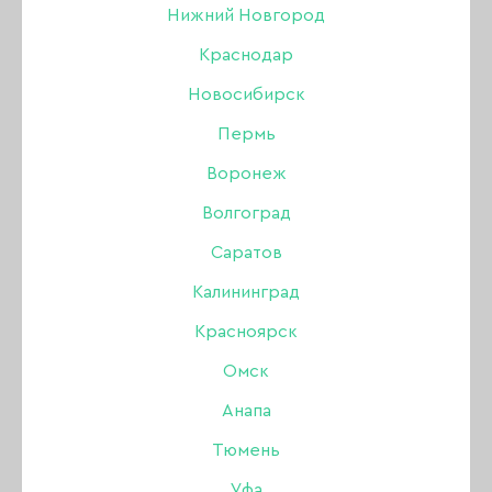
Нижний Новгород
Краснодар
Новосибирск
Пермь
Воронеж
Волгоград
Саратов
Калининград
Красноярск
Омск
Анапа
Тюмень
Гель-лак Amokey
Уфа