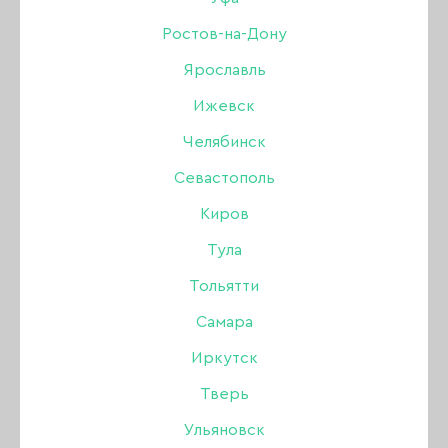
Winter cat 11, 8 мл
Ростов-на-Дону
Ярославль
Бренд:
Amokey
Ижевск
Цвет: Кошачий глаз
Челябинск
Севастополь
320 ₽
Киров
Тула
В наличии в интернет-магазине
В наличии в магазинах
Тольятти
Самара
-
+
Иркутск
Тверь
В КОРЗИНУ
Ульяновск