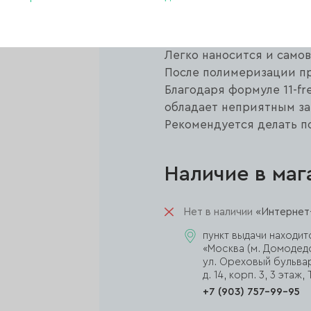
наращивание, ремонт и 
Прочный материал подход
работы в технике «без о
Легко наносится и самов
После полимеризации пр
Благодаря формуле 11-fr
обладает неприятным за
Рекомендуется делать п
Наличие в маг
Нет в наличии
«Интернет-
пункт выдачи находит
«Москва (м. Домодед
ул. Ореховый бульва
д. 14, корп. 3, 3 эта
+7 (903) 757-99-95