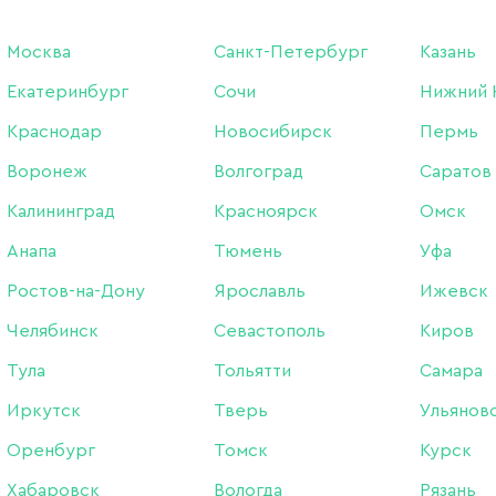
05, 8 мл
Москва
Санкт-Петербург
Казань
Екатеринбург
Сочи
Нижний 
Бренд:
Amokey
Краснодар
Новосибирск
Пермь
Цвет: с шиммером
Воронеж
Волгоград
Саратов
Калининград
Красноярск
Омск
420 ₽
Анапа
Тюмень
Уфа
Ростов-на-Дону
Ярославль
Ижевск
Нет в интернет-магазин
В наличии в магазинах
Челябинск
Севастополь
Киров
Тула
Тольятти
Самара
Описание:
Иркутск
Тверь
Ульянов
Оренбург
Томск
Курск
Средство средне-густой
Хабаровск
Вологда
Рязань