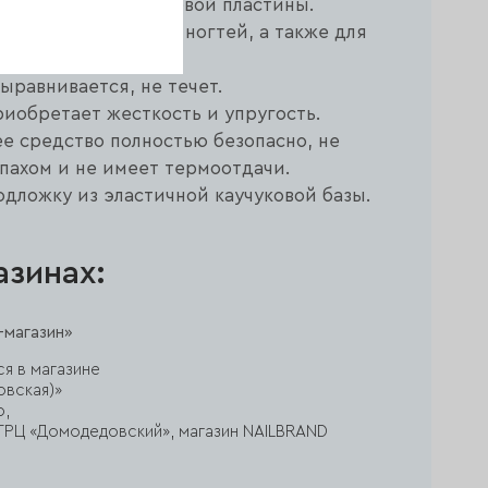
выравнивание ногтевой пластины.
ит для всех типов ногтей, а также для
пила».
ыравнивается, не течет.
иобретает жесткость и упругость.
ee средство полностью безопасно, не
пахом и не имеет термоотдачи.
одложку из эластичной каучуковой базы.
азинах:
магазин»
ся в магазине
овская)»
р,
ж, ТРЦ «Домодедовский», магазин NAILBRAND