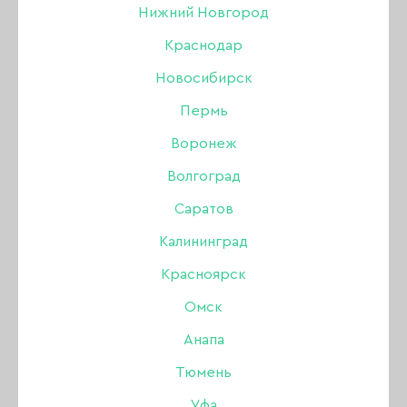
Нижний Новгород
Краснодар
Новосибирск
Пермь
Воронеж
Волгоград
Саратов
Калининград
Красноярск
Омск
Анапа
Жидкость ARTEX
Тюмень
Artylac crack liquid 005
Уфа