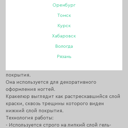
В КОРЗИНУ
Оренбург
Томск
Курск
Описание:
Хабаровск
Кракелюрный лак.
Вологда
Цвет: глубокий бордовый.
Рязань
Artylac crack liquid - жидкость, которая
позволяет получить искусственно состаренные
покрытия.
Она используется для декоративного
оформления ногтей.
Кракелюр выглядит как растрескавшийся слой
краски, сквозь трещины которого виден
нижний слой покрытия.
Технология работы:
- Используется строго на липкий слой гель-