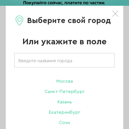
Выберите свой город
0
Каталог
Или укажите в поле
Главная
/
Каталог
/
Гель-лак
/
Artex
/
Жидкость ARTEX Artylac crack liquid 005 (бордовая), 8 мл
Москва
Санкт-Петербург
Казань
Екатеринбург
Сочи