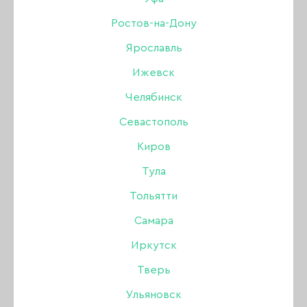
(бордовая), 8 мл
Ростов-на-Дону
Ярославль
Бренд:
Artex
Ижевск
Цвет: Вишнёвый (бордовый)
Челябинск
Тип лака: Кракелюр
Севастополь
Киров
285 ₽
428 ₽
Тула
Тольятти
В наличии в интернет-магазине
Нет в магазинах
Самара
Иркутск
-
+
Тверь
Ульяновск