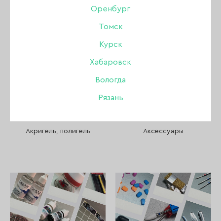
Пилки, бафы, полировщики
Оренбург
Томск
Стемпинг
Курск
Уход
Хабаровск
Вологда
Файлы и основы
Рязань
Депиляция и парафинотерапия
Акригель, полигель
Аксессуары