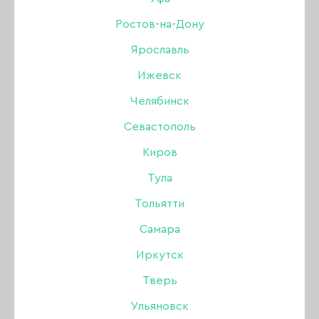
Дизайн
Ростов-на-Дону
Ярославль
Жидкости
РАСПРОДАЖА
УЦЕНКА
Ижевск
Инструменты
Челябинск
Севастополь
Кисти
Киров
Для коррекции ногтей
Тула
Тольятти
Лаки для ногтей
Самара
Оборудование
Иркутск
Тверь
БРОВИ
Акрил
Одноразовая продукция
Ульяновск