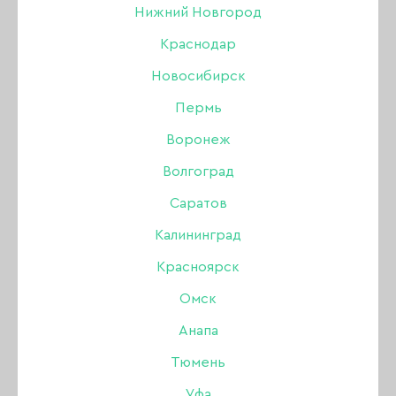
Нижний Новгород
БРОВИ
Краснодар
Новосибирск
Акрил
Пермь
Акригель, полигель
Воронеж
Волгоград
Аксессуары
НОВИНКИ
ХИТЫ ПРОДАЖ
Саратов
Аэрография
Калининград
Красноярск
Боры, фрезы, колпачки
Омск
Гель
Анапа
Тюмень
Гель-лак
Уфа