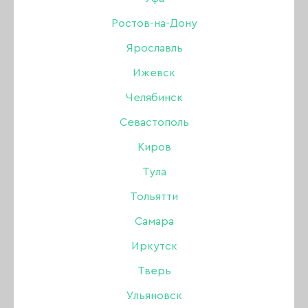
Дизайн
Ростов-на-Дону
Ярославль
Жидкости
РАСПРОДАЖА
УЦЕНКА
Ижевск
Инструменты
Челябинск
Севастополь
Кисти
Киров
Для коррекции ногтей
Тула
Тольятти
Лаки для ногтей
Самара
Оборудование
Иркутск
Тверь
БРОВИ
Акрил
Одноразовая продукция
Ульяновск