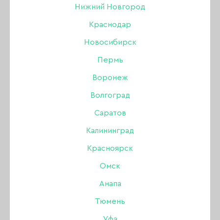
Нижний Новгород
БРОВИ
Краснодар
Новосибирск
Акрил
Пермь
Акригель, полигель
Воронеж
Волгоград
Аксессуары
НОВИНКИ
ХИТЫ ПРОДАЖ
Саратов
Аэрография
Калининград
Красноярск
Боры, фрезы, колпачки
Омск
Гель
Анапа
Тюмень
Гель-лак
Уфа