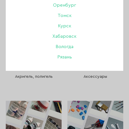
Пилки, бафы, полировщики
Оренбург
Томск
Стемпинг
Курск
Уход
Хабаровск
Вологда
Файлы и основы
Рязань
Депиляция и парафинотерапия
Акригель, полигель
Аксессуары