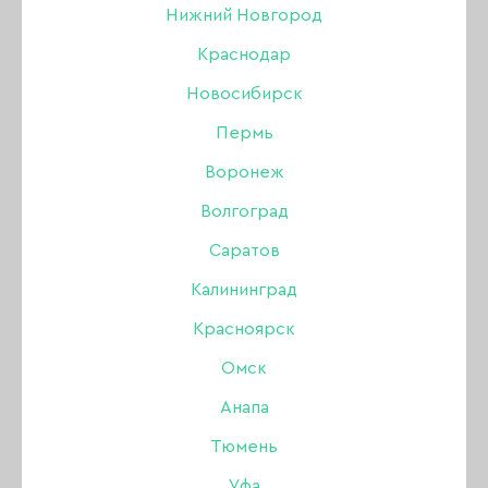
Нижний Новгород
БРОВИ
Краснодар
Новосибирск
Акрил
Пермь
Акригель, полигель
Воронеж
Волгоград
Аксессуары
НОВИНКИ
ХИТЫ ПРОДАЖ
Саратов
Аэрография
Калининград
Красноярск
Боры, фрезы, колпачки
Омск
Гель
Анапа
Тюмень
Гель-лак
Уфа