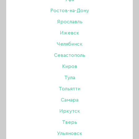
Дизайн
Ростов-на-Дону
Ярославль
Жидкости
РАСПРОДАЖА
УЦЕНКА
Ижевск
Инструменты
Челябинск
Севастополь
Кисти
Киров
Для коррекции ногтей
Тула
Тольятти
Лаки для ногтей
Самара
Оборудование
Иркутск
Тверь
БРОВИ
Акрил
Одноразовая продукция
Ульяновск