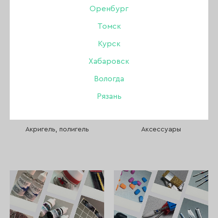
Пилки, бафы, полировщики
Оренбург
Томск
Стемпинг
Курск
Уход
Хабаровск
Вологда
Файлы и основы
Рязань
Депиляция и парафинотерапия
Акригель, полигель
Аксессуары