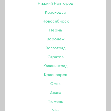
Нижний Новгород
БРОВИ
Краснодар
Новосибирск
Акрил
Пермь
Акригель, полигель
Воронеж
Волгоград
Аксессуары
НОВИНКИ
ХИТЫ ПРОДАЖ
Саратов
Аэрография
Калининград
Красноярск
Боры, фрезы, колпачки
Омск
Гель
Анапа
Тюмень
Гель-лак
Уфа