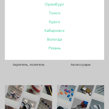
Пилки, бафы, полировщики
Оренбург
Томск
Стемпинг
Курск
Уход
Хабаровск
Вологда
Файлы и основы
Рязань
Депиляция и парафинотерапия
Акригель, полигель
Аксессуары