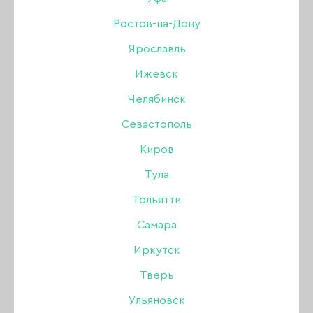
Дизайн
Ростов-на-Дону
Ярославль
Жидкости
РАСПРОДАЖА
УЦЕНКА
Ижевск
Инструменты
Челябинск
Севастополь
Кисти
Киров
Для коррекции ногтей
Тула
Тольятти
Лаки для ногтей
Самара
Оборудование
Иркутск
Тверь
БРОВИ
Акрил
Одноразовая продукция
Ульяновск