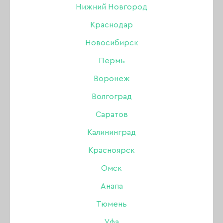
Нижний Новгород
БРОВИ
Краснодар
Новосибирск
Акрил
Пермь
Акригель, полигель
Воронеж
Волгоград
Аксессуары
НОВИНКИ
ХИТЫ ПРОДАЖ
Саратов
Аэрография
Калининград
Красноярск
Боры, фрезы, колпачки
Омск
Гель
Анапа
Тюмень
Гель-лак
Уфа