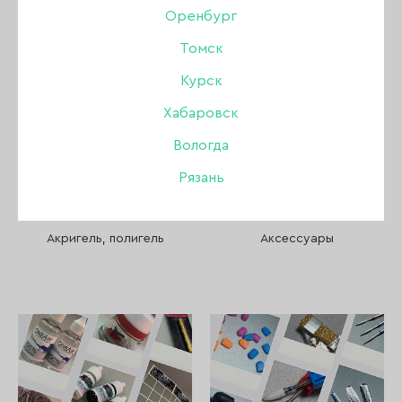
Пилки, бафы, полировщики
Оренбург
Томск
Стемпинг
Курск
Уход
Хабаровск
Вологда
Файлы и основы
Рязань
Депиляция и парафинотерапия
Акригель, полигель
Аксессуары