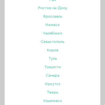
Дизайн
Ростов-на-Дону
Ярославль
Жидкости
РАСПРОДАЖА
УЦЕНКА
Ижевск
Инструменты
Челябинск
Севастополь
Кисти
Киров
Для коррекции ногтей
Тула
Тольятти
Лаки для ногтей
Самара
Оборудование
Иркутск
Тверь
БРОВИ
Акрил
Одноразовая продукция
Ульяновск