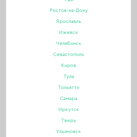
Гель лак SHE 072, 10 мл
Ростов-на-Дону
Ярославль
Ижевск
Бренд:
SHE
Челябинск
Цвет: Неон зелёный
Севастополь
378 ₽
420 ₽
Киров
Тула
В наличии в интернет-магазине
Тольятти
В наличии в магазинах
Самара
Иркутск
-
+
Тверь
Ульяновск
В КОРЗИНУ