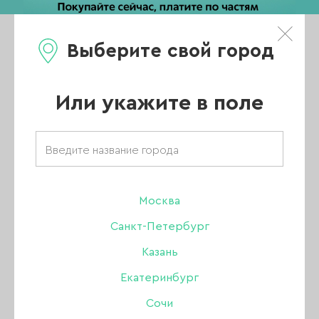
Выберите свой город
0
Каталог
Или укажите в поле
Главная
/
Каталог
/
Гель-лак
/
SHE
/
Гель лак SHE
/
Основная коллекция
/
Москва
Гель лак SHE 072, 10 мл
Санкт-Петербург
-10%
Казань
Екатеринбург
Сочи