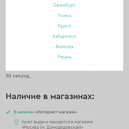
Оренбург
Томск
Описание:
Курск
Хабаровск
Плотные цвета правильной консистенции,
Вологда
неприхотливые и максимально комфортные в
работе, они доставят Вам максимальное
Рязань
удовольствие от покрытия.
Нанесение в 1-2 тонких слоя, полимеризация
90 секунд.
Наличие в магазинах:
В наличии
«Интернет-магазин»
пункт выдачи находится в магазине
«Москва (м. Домодедовская)»