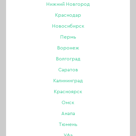
Нижний Новгород
Краснодар
Новосибирск
Пермь
Воронеж
Волгоград
Саратов
Калининград
Красноярск
Омск
Анапа
Гель-лак Tint To Tint 11,
Тюмень
Уфа