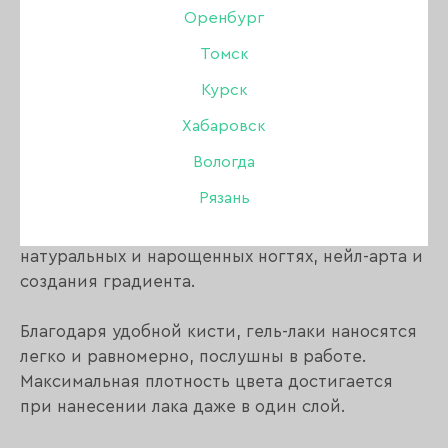
Оренбург
Описание:
Томск
Курск
Гель-лак TINT TO TINT имеет безопасный
Хабаровск
состав, формулу 11FREE.
Вологда
Гель-лак TINT TO TINT – это высокое качество
Рязань
покрытия и стойкость маникюра.
Гель-лаки подходят для использования на
натуральных и нарощенных ногтях, нейл-арта и
создания градиента.
Благодаря удобной кисти, гель-лаки наносятся
легко и равномерно, послушны в работе.
Максимальная плотность цвета достигается
при нанесении лака даже в один слой.