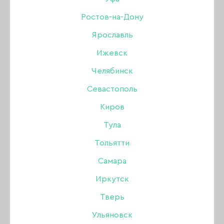
10 мл
Ростов-на-Дону
Ярославль
Бренд:
Tint To Tint
Ижевск
Цвет: Вишнёвый (бордовый)
Челябинск
370 ₽
Севастополь
Киров
В наличии в интернет-магазине
Тула
В наличии в магазинах
Тольятти
Самара
-
+
Иркутск
Тверь
В КОРЗИНУ
Ульяновск