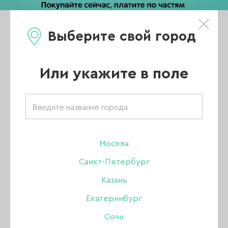
Выберите свой город
0
Каталог
Или укажите в поле
Главная
/
Каталог
/
Гель-лак
/
Tint To Tint
/
Основная коллекция
/
Гель-лак Tint To Tint 11, 10 мл
Москва
Санкт-Петербург
ХИТ
Казань
Екатеринбург
Сочи