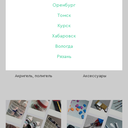
Пилки, бафы, полировщики
Оренбург
Томск
Стемпинг
Курск
Уход
Хабаровск
Вологда
Файлы и основы
Рязань
Депиляция и парафинотерапия
Акригель, полигель
Аксессуары