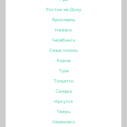
Дизайн
Ростов-на-Дону
Ярославль
Жидкости
РАСПРОДАЖА
УЦЕНКА
Ижевск
Инструменты
Челябинск
Севастополь
Кисти
Киров
Для коррекции ногтей
Тула
Тольятти
Лаки для ногтей
Самара
Оборудование
Иркутск
Тверь
БРОВИ
Акрил
Одноразовая продукция
Ульяновск