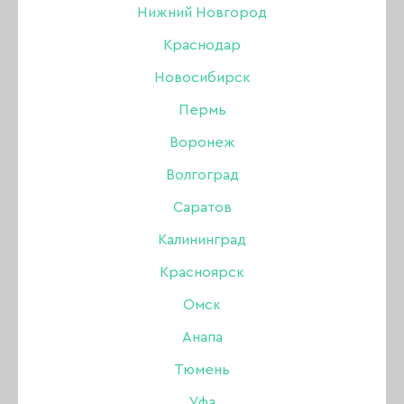
Нижний Новгород
БРОВИ
Краснодар
Новосибирск
Акрил
Пермь
Акригель, полигель
Воронеж
Волгоград
Аксессуары
НОВИНКИ
ХИТЫ ПРОДАЖ
Саратов
Аэрография
Калининград
Красноярск
Боры, фрезы, колпачки
Омск
Гель
Анапа
Тюмень
Гель-лак
Уфа