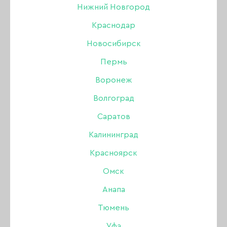
Нижний Новгород
Краснодар
Новосибирск
Пермь
Воронеж
Волгоград
Саратов
Калининград
Красноярск
Маска защитная
Омск
(неопрен), ХАКИ, 1 шт.
Анапа
Тюмень
Уфа
Бренд:
No name