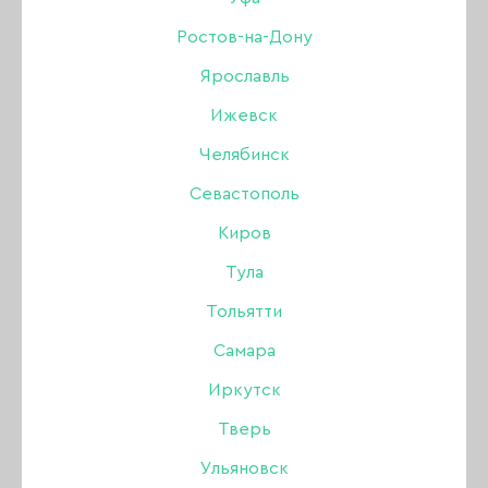
Ростов-на-Дону
176 ₽
220 ₽
Ярославль
Ижевск
В наличии в интернет-магазине
Челябинск
Нет в магазинах
Севастополь
Киров
-
+
Тула
Тольятти
В КОРЗИНУ
Самара
Иркутск
Описание:
Тверь
Ульяновск
Маска защитная из неопрена - многоразовая