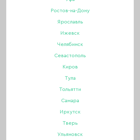
Ростов-на-Дону
Ярославль
Мультибрендовый интернет-магазин
для мастеров маникюра, педикюра.
Ижевск
Челябинск
Севастополь
Свяжитесь с нами:
Киров
+7 (903) 757-99-95
Тула
Пн-Вс: с 10:00 до 19:00
Тольятти
Самара
Мы в социальных сетях
Иркутск
Тверь
Ульяновск
Принимаем к оплате: