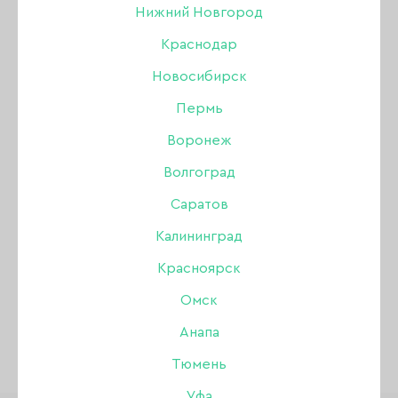
Нижний Новгород
Go! Stamp
Краснодар
Новосибирск
Joo-Joo
Пермь
Воронеж
ПОКАЗАТЬ ВСЕ РАЗДЕЛЫ
Волгоград
Нет товаров удовлетворяющих условиям
Саратов
поиска
Калининград
Красноярск
СБРОСИТЬ ФИЛЬТР
Омск
Анапа
Тюмень
Уфа