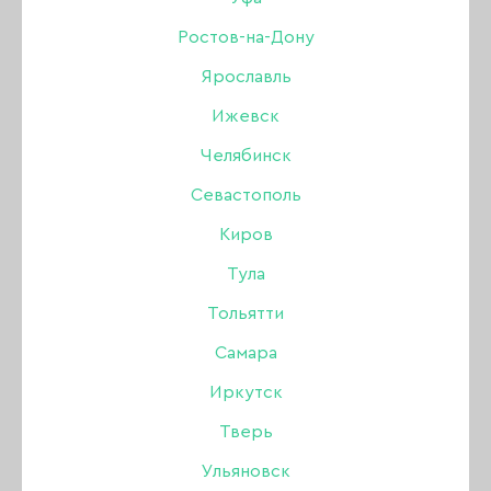
Дизайн
Ростов-на-Дону
Ярославль
Жидкости
РАСПРОДАЖА
УЦЕНКА
Ижевск
Инструменты
Челябинск
Севастополь
Кисти
Киров
Для коррекции ногтей
Тула
Тольятти
Лаки для ногтей
Самара
Оборудование
Иркутск
Тверь
БРОВИ
Акрил
Одноразовая продукция
Ульяновск