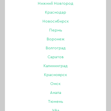
Нижний Новгород
БРОВИ
Краснодар
Новосибирск
Акрил
Пермь
Акригель, полигель
Воронеж
Волгоград
Аксессуары
НОВИНКИ
ХИТЫ ПРОДАЖ
Саратов
Аэрография
Калининград
Красноярск
Боры, фрезы, колпачки
Омск
Гель
Анапа
Тюмень
Гель-лак
Уфа