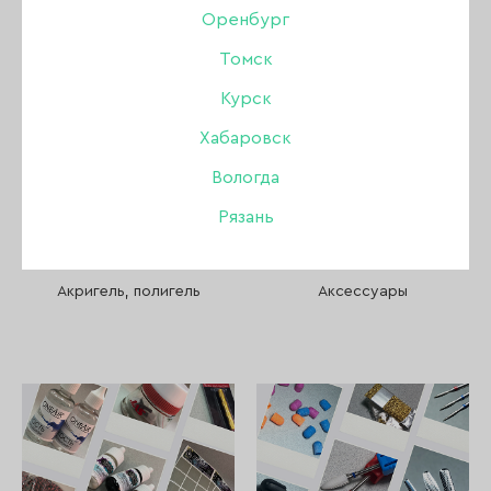
Пилки, бафы, полировщики
Оренбург
Томск
Стемпинг
Курск
Уход
Хабаровск
Вологда
Файлы и основы
Рязань
Депиляция и парафинотерапия
Акригель, полигель
Аксессуары