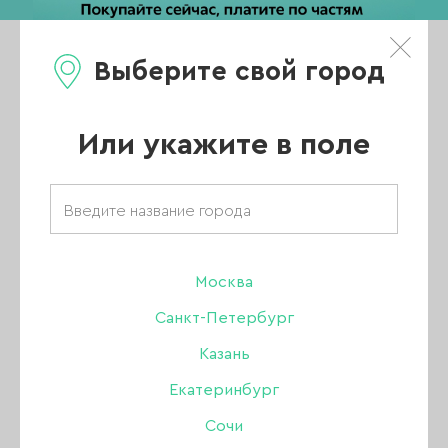
Выберите свой город
0
Каталог
Или укажите в поле
Товары бренда
«Joo-Joo»
Москва
Санкт-Петербург
Казань
ВСЕ ТОВАРЫ
Екатеринбург
Сочи
ПРАЙМЕР / УЛЬТРАБОНД