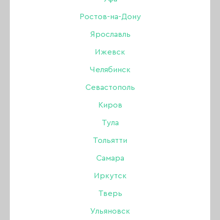
БАЗЫ И ТОПЫ JOO-JOO
Ростов-на-Дону
Ярославль
КОЛЛЕКЦИЯ DRAGONFLY
Ижевск
ЖИДКИЙ ПОЛИГЕЛЬ JOO-JOO
Челябинск
Севастополь
КОЛЛЕКЦИЯ DREAM
Киров
КОЛЛЕКЦИЯ FLASH
Тула
КОЛЛЕКЦИЯ ГАЛАКТИКА
Тольятти
Самара
КОЛЛЕКЦИЯ ASIAN CAT
Иркутск
КОЛЛЕКЦИЯ FLOWER
Тверь
Ульяновск
КОЛЛЕКЦИЯ ГЛАМУР