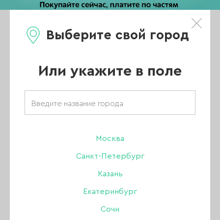
Выберите свой город
0
Каталог
Или укажите в поле
Товары бренда
«Joo-Joo»
Москва
Санкт-Петербург
Казань
ВСЕ ТОВАРЫ
Екатеринбург
Сочи
ПРАЙМЕР / УЛЬТРАБОНД