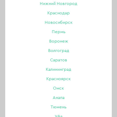
Нижний Новгород
ОБЕЗЖИРИВАТЕЛЬ / ДЕГИДРАТОР
Краснодар
JOO-JOO ГЕЛИ
Новосибирск
Пермь
КОЛЛЕКЦИЯ AMERICANO
УЦЕНКА
Воронеж
КОЛЛЕКЦИЯ BLACK&WHITE
Волгоград
КОЛЛЕКЦИЯ BLUE
Саратов
Калининград
КОЛЛЕКЦИЯ BLUSH
Красноярск
КОЛЛЕКЦИЯ CHOCO
Омск
Анапа
ЛАКИ ДЛЯ НОГТЕЙ
Тюмень
JOO-JOO АКРИГЕЛЬ
Уфа