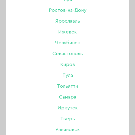
БАЗЫ И ТОПЫ JOO-JOO
Ростов-на-Дону
Ярославль
КОЛЛЕКЦИЯ DRAGONFLY
Ижевск
ЖИДКИЙ ПОЛИГЕЛЬ JOO-JOO
Челябинск
Севастополь
КОЛЛЕКЦИЯ DREAM
Киров
КОЛЛЕКЦИЯ FLASH
Тула
КОЛЛЕКЦИЯ ГАЛАКТИКА
Тольятти
Самара
КОЛЛЕКЦИЯ ASIAN CAT
Иркутск
КОЛЛЕКЦИЯ FLOWER
Тверь
Ульяновск
КОЛЛЕКЦИЯ ГЛАМУР