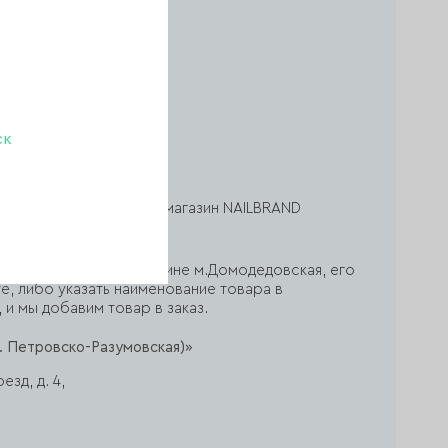
азинах:
азин»
ск
ся в магазине
овская)»
р,
ж, ТРЦ «Домодедовский», магазин NAILBRAND
сли товар есть в магазине м.Домодедовская, его
е, либо указать наименование товара в
 и мы добавим товар в заказ.
. Петровско-Разумовская)»
зд, д. 4,