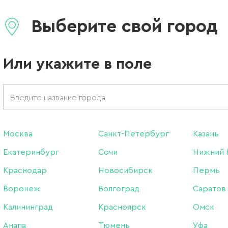
Выберите свой город
Бренд:
No name
Или укажите в поле
255 ₽
600 ₽
В наличии в интернет-м
Нет в магазинах
Москва
Санкт-Петербург
Казань
-
+
Екатеринбург
Сочи
Нижний 
Краснодар
Новосибирск
Пермь
Воронеж
Волгоград
Саратов
Описание:
Калининград
Красноярск
Омск
Фотофон Хамелеон белы
Анапа
Тюмень
Уфа