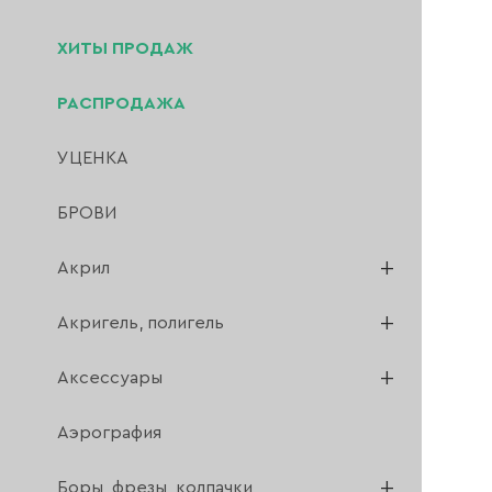
ХИТЫ ПРОДАЖ
РАСПРОДАЖА
УЦЕНКА
БРОВИ
Сор
Акрил
Акригель, полигель
Аксессуары
Аэрография
Боры, фрезы, колпачки