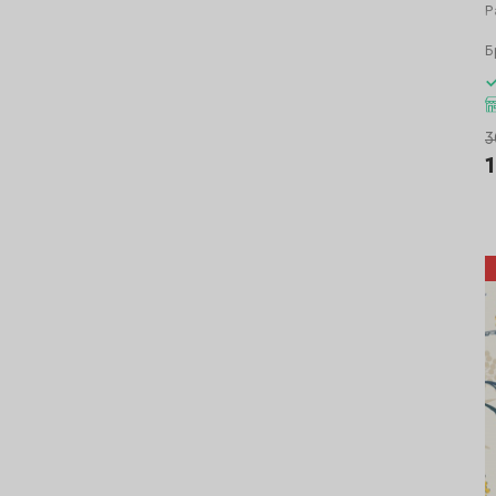
Р
Б
3