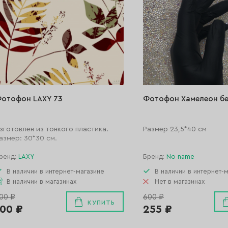
отофон LAXY 73
Фотофон Хамелеон б
зготовлен из тонкого пластика.
Размер 23,5*40 см
азмер: 30*30 см.
ренд:
LAXY
Бренд:
No name
В наличии в интернет-магазине
В наличии в интернет-
В наличии в магазинах
Нет в магазинах
00 ₽
600 ₽
КУПИТЬ
100 ₽
255 ₽