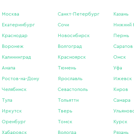
Москва
Санкт-Петербург
Казань
Екатеринбург
Сочи
Нижний 
Краснодар
Новосибирск
Пермь
Воронеж
Волгоград
Саратов
Калининград
Красноярск
Омск
тировка:
Анапа
Тюмень
Уфа
Ростов-на-Дону
Ярославль
Ижевск
Челябинск
Севастополь
Киров
-66%
-66%
Тула
Тольятти
Самара
Иркутск
Тверь
Ульянов
Оренбург
Томск
Курск
Хабаровск
Вологда
Рязань