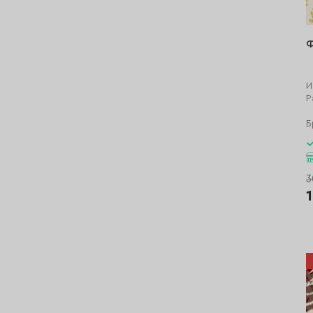
Ф
И
Р
Б
3