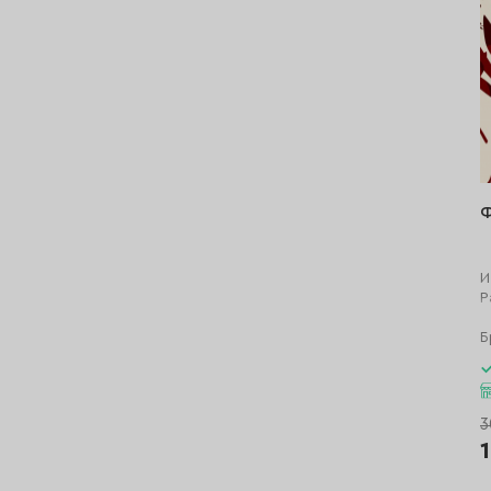
Ф
И
Р
Б
3