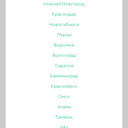
Нижний Новгород
БРОВИ
Краснодар
ПОКАЗАТЬ ФИЛЬТР
Новосибирск
Акрил
Пермь
Акригель, полигель
Воронеж
Волгоград
Аксессуары
Саратов
Аэрография
Калининград
Красноярск
Боры, фрезы, колпачки
Базы и топы Joo-
Жидкий полигель
Омск
Joo
Joo-Joo
Гель
Анапа
Тюмень
Гель-лак
Уфа