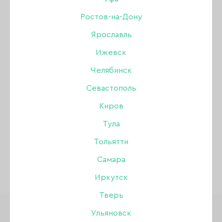
Дизайн
Ростов-на-Дону
Ярославль
Жидкости
Ижевск
Инструменты
Челябинск
Севастополь
Кисти
Гель лак Joo-Joo
Киров
Для коррекции ногтей
Тула
Тольятти
Лаки для ногтей
Самара
Оборудование
Иркутск
Тверь
Одноразовая продукция
Ульяновск