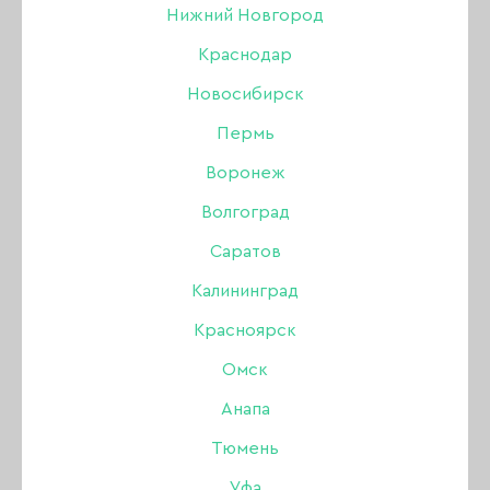
Нижний Новгород
БРОВИ
Краснодар
ПОКАЗАТЬ ФИЛЬТР
Новосибирск
Акрил
Пермь
Акригель, полигель
Воронеж
Волгоград
Аксессуары
NEW
Саратов
Аэрография
Калининград
Красноярск
Боры, фрезы, колпачки
Омск
Гель
Анапа
Тюмень
Гель-лак
Уфа