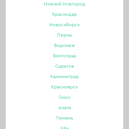
Нижний Новгород
Краснодар
Новосибирск
Пермь
Воронеж
Волгоград
Саратов
Калининград
Красноярск
Фотофон Розовый
Омск
Анапа
Бренд:
No name
Тюмень
Уфа