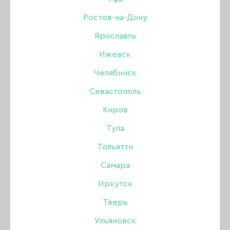
255 ₽
600 ₽
Ростов-на-Дону
Ярославль
В наличии в интернет-магазине
Нет в магазинах
Ижевск
Челябинск
-
+
Севастополь
Киров
В КОРЗИНУ
Тула
Тольятти
Самара
Описание:
Иркутск
Тверь
Фотофон Розовый
Ульяновск