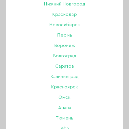
Нижний Новгород
БРОВИ
Краснодар
Новосибирск
Акрил
Пермь
Акригель, полигель
Воронеж
Волгоград
Аксессуары
НОВИНКИ
ХИТЫ ПРОДАЖ
Саратов
Аэрография
Калининград
Красноярск
Боры, фрезы, колпачки
Омск
Гель
Анапа
Тюмень
Гель-лак
Уфа