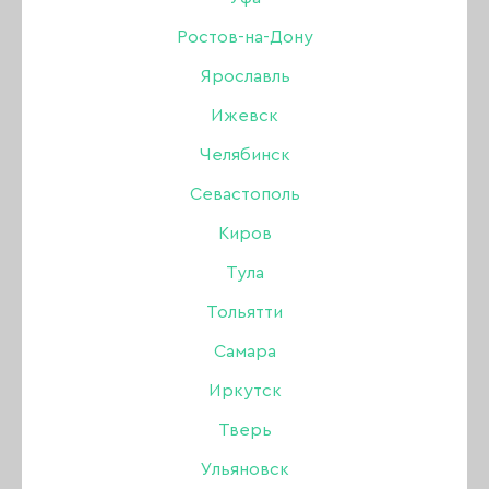
Дизайн
Ростов-на-Дону
Ярославль
Жидкости
РАСПРОДАЖА
УЦЕНКА
Ижевск
Инструменты
Челябинск
Севастополь
Кисти
Киров
Для коррекции ногтей
Тула
Тольятти
Лаки для ногтей
Самара
Оборудование
Иркутск
Тверь
БРОВИ
Акрил
Одноразовая продукция
Ульяновск