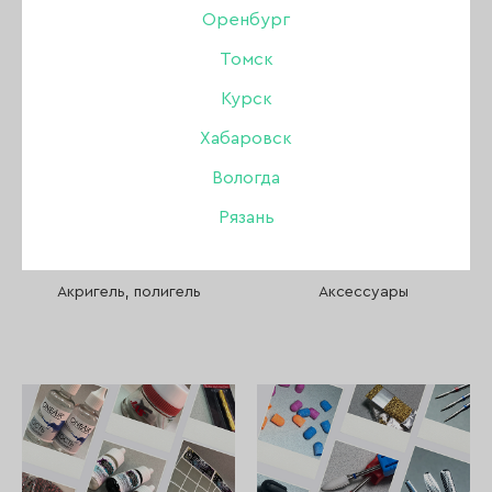
Пилки, бафы, полировщики
Оренбург
Томск
Стемпинг
Курск
Уход
Хабаровск
Вологда
Файлы и основы
Рязань
Депиляция и парафинотерапия
Акригель, полигель
Аксессуары