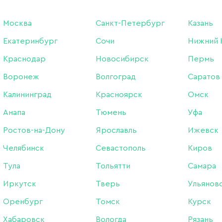
Москва
Санкт-Петербург
Казань
Екатеринбург
Сочи
Нижний 
Краснодар
Новосибирск
Пермь
Воронеж
Волгоград
Саратов
Калининград
Красноярск
Омск
Анапа
Тюмень
Уфа
НОВИНКИ
ХИТЫ ПРО
Ростов-на-Дону
Ярославль
Ижевск
Челябинск
Севастополь
Киров
Тула
Тольятти
Самара
Иркутск
Тверь
Ульянов
Оренбург
Томск
Курск
Хабаровск
Вологда
Рязань