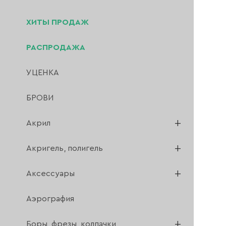
ХИТЫ ПРОДАЖ
РАСПРОДАЖА
УЦЕНКА
БРОВИ
Акрил
Акригель, полигель
Аксессуары
Аэрография
Боры, фрезы, колпачки