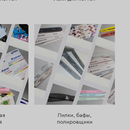
ая
Пилки, бафы,
я
полировщики