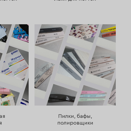
ая
Пилки, бафы,
я
полировщики