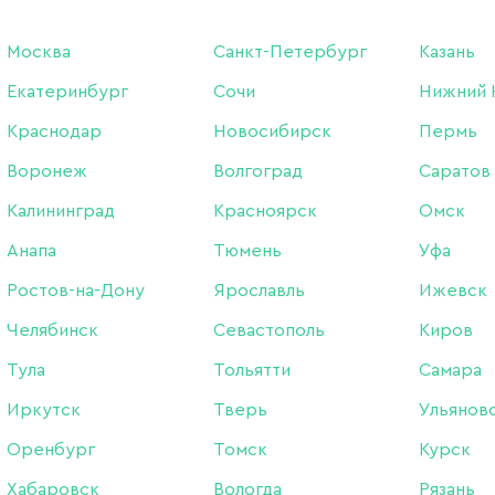
Москва
Санкт-Петербург
Казань
Екатеринбург
Сочи
Нижний 
Краснодар
Новосибирск
Пермь
Воронеж
Волгоград
Саратов
Калининград
Красноярск
Омск
Анапа
Тюмень
Уфа
НОВИНКИ
ХИТЫ ПРО
Ростов-на-Дону
Ярославль
Ижевск
Челябинск
Севастополь
Киров
Тула
Тольятти
Самара
Иркутск
Тверь
Ульянов
Оренбург
Томск
Курск
Хабаровск
Вологда
Рязань