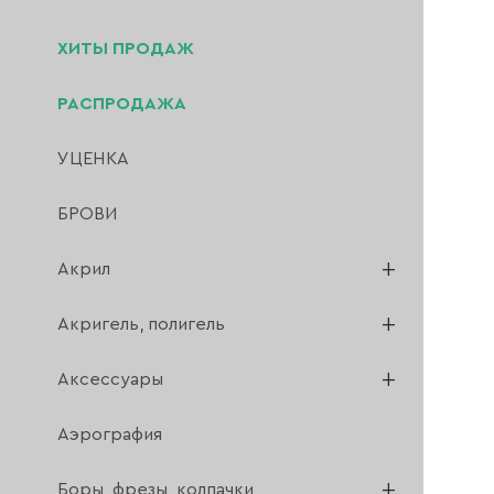
ХИТЫ ПРОДАЖ
РАСПРОДАЖА
УЦЕНКА
БРОВИ
Акрил
Акригель, полигель
Аксессуары
Аэрография
Боры, фрезы, колпачки