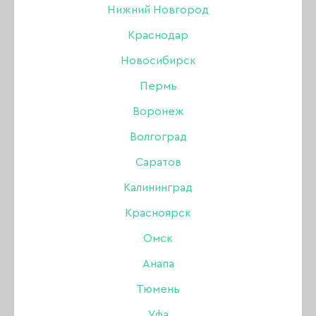
Нижний Новгород
ОБЕЗЖИРИВАТЕЛЬ / ДЕГИДРАТОР
Краснодар
СРЕДСТВА ДЛЯ ПЕДИКЮРА
Новосибирск
Пермь
ДЕЗИНФЕКЦИЯ И СТЕРИЛИЗАЦИЯ
Воронеж
МАССАЖНЫЕ СВЕЧИ
Волгоград
АНТИСЕПТИКИ ДЛЯ РУК
Саратов
Калининград
КРОВООСТАНАВЛИВАЮЩИЕ
Красноярск
ДЛЯ СНЯТИЯ ГЕЛЬ-ЛАКА
Омск
Анапа
АНТИРЖАВЧИНА И НАЛЁТ
Тюмень
ДЛЯ РАЗБАВЛЕНИЯ ЛАКА / ГЕЛЬ-ЛАКА
Уфа