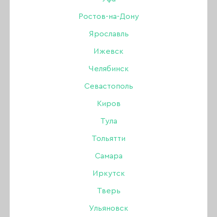
АПЕЛЬСИНОВЫЕ ПАЛОЧКИ
Ростов-на-Дону
Ярославль
ЁМКОСТИ
УХОД ЗА ВОЛОСАМИ
Ижевск
МАГНИТЫ ДЛЯ ГЕЛЬ-ЛАКОВ КОШАЧИЙ ГЛАЗ
Челябинск
Севастополь
ОЧКИ, ЭКРАНЫ
Киров
ПАЛИТРЫ ВЕЕР, ТИПСЫ
Тула
БАХИЛЫ, ТАПОЧКИ, РАЗДЕЛИТЕЛИ ДЛЯ
Тольятти
ПАЛЬЦЕВ
Самара
БОРЫ АЛМАЗНЫЕ
ФРЕЗЫ
Иркутск
Тверь
КОЛПАЧКИ И ОСНОВЫ
Ульяновск
ПОЛИРЫ (ПОЛИРОВЩИКИ)