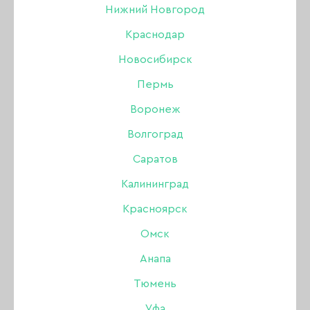
Нижний Новгород
ОБЕЗЖИРИВАТЕЛЬ / ДЕГИДРАТОР
Краснодар
СРЕДСТВА ДЛЯ ПЕДИКЮРА
Новосибирск
Пермь
ДЕЗИНФЕКЦИЯ И СТЕРИЛИЗАЦИЯ
Воронеж
МАССАЖНЫЕ СВЕЧИ
Волгоград
АНТИСЕПТИКИ ДЛЯ РУК
Саратов
Калининград
КРОВООСТАНАВЛИВАЮЩИЕ
Красноярск
ДЛЯ СНЯТИЯ ГЕЛЬ-ЛАКА
Омск
Анапа
АНТИРЖАВЧИНА И НАЛЁТ
Тюмень
ДЛЯ РАЗБАВЛЕНИЯ ЛАКА / ГЕЛЬ-ЛАКА
Уфа