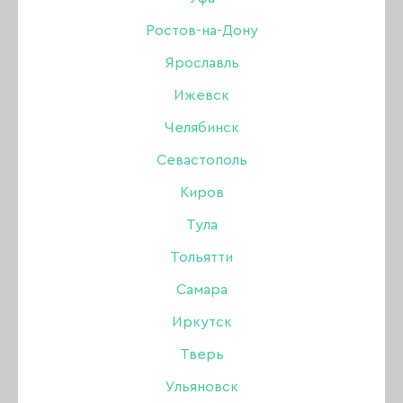
АПЕЛЬСИНОВЫЕ ПАЛОЧКИ
Ростов-на-Дону
Ярославль
ЁМКОСТИ
УХОД ЗА ВОЛОСАМИ
Ижевск
МАГНИТЫ ДЛЯ ГЕЛЬ-ЛАКОВ КОШАЧИЙ ГЛАЗ
Челябинск
Севастополь
ОЧКИ, ЭКРАНЫ
Киров
ПАЛИТРЫ ВЕЕР, ТИПСЫ
Тула
БАХИЛЫ, ТАПОЧКИ, РАЗДЕЛИТЕЛИ ДЛЯ
Тольятти
ПАЛЬЦЕВ
Самара
БОРЫ АЛМАЗНЫЕ
ФРЕЗЫ
Иркутск
Тверь
КОЛПАЧКИ И ОСНОВЫ
Ульяновск
ПОЛИРЫ (ПОЛИРОВЩИКИ)