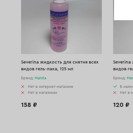
Severina жидкость для снятия всех
Severina
видов гель-лака, 125 мл
видов ге
Бренд:
Manita
Бренд:
Man
Нет в интернет-магазине
В нали
Нет в магазинах
Нет в 
158 ₽
120 ₽