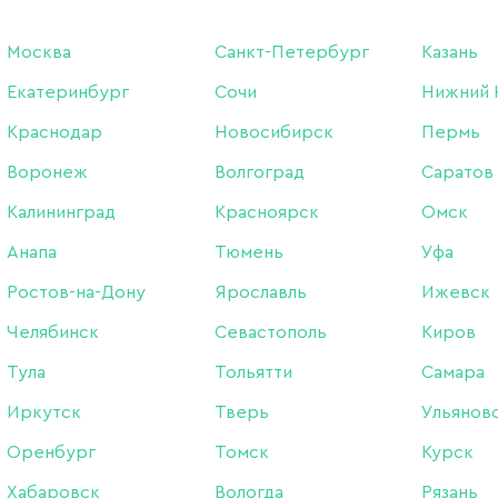
А И НАЛЁТ
ДЛЯ РАЗБАВЛЕНИЯ ЛАКА / ГЕЛЬ-ЛАКА
Москва
Санкт-Петербург
Казань
Екатеринбург
Сочи
Нижний 
МАГНИТЫ ДЛЯ ГЕЛЬ-ЛАКОВ КОШАЧИЙ ГЛАЗ
ОЧК
Краснодар
Новосибирск
Пермь
БОРЫ АЛМАЗНЫЕ
ФРЕЗЫ
КОЛ
Воронеж
Волгоград
Саратов
Калининград
Красноярск
Омск
Анапа
Тюмень
Уфа
Ростов-на-Дону
Ярославль
Ижевск
ПОКАЗАТЬ ВСЕ РАЗДЕЛЫ
Челябинск
Севастополь
Киров
Тула
Тольятти
Самара
Иркутск
Тверь
Ульянов
Оренбург
Томск
Курск
Хабаровск
Вологда
Рязань