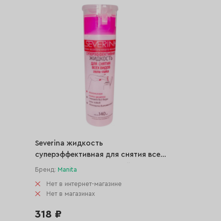
Severina жидкость
суперэффективная для снятия всех
видов гель-лака с помпой, 140 мл
Бренд:
Manita
Нет в интернет-магазине
Нет в магазинах
318 ₽