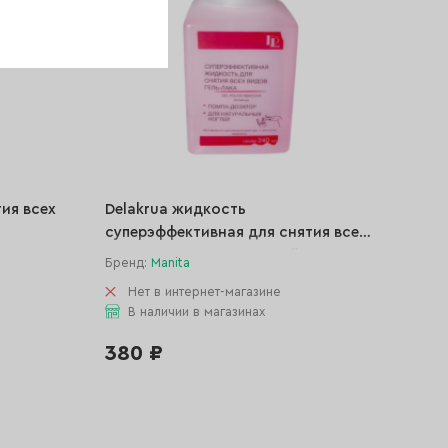
тия всех
Delakrua жидкость
суперэффективная для снятия всех
видов гель-лака с помпой, 240 мл
Бренд:
Manita
Нет в интернет-магазине
В наличии в магазинах
380 ₽