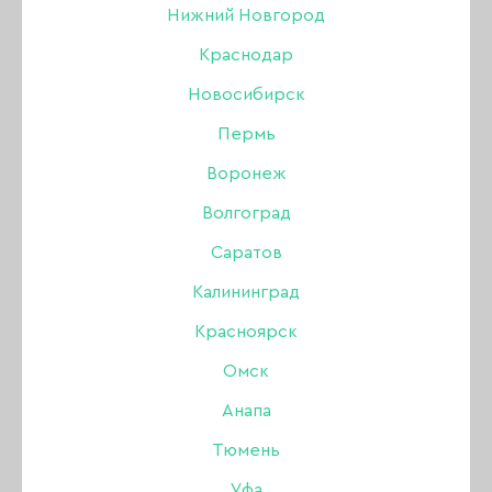
Нижний Новгород
ОБЕЗЖИРИВАТЕЛЬ / ДЕГИДРАТОР
Краснодар
СРЕДСТВА ДЛЯ ПЕДИКЮРА
Новосибирск
Пермь
ДЕЗИНФЕКЦИЯ И СТЕРИЛИЗАЦИЯ
Воронеж
МАССАЖНЫЕ СВЕЧИ
Волгоград
АНТИСЕПТИКИ ДЛЯ РУК
Саратов
Калининград
КРОВООСТАНАВЛИВАЮЩИЕ
Красноярск
ДЛЯ СНЯТИЯ ГЕЛЬ-ЛАКА
Омск
Анапа
АНТИРЖАВЧИНА И НАЛЁТ
Тюмень
ДЛЯ РАЗБАВЛЕНИЯ ЛАКА / ГЕЛЬ-ЛАКА
Уфа