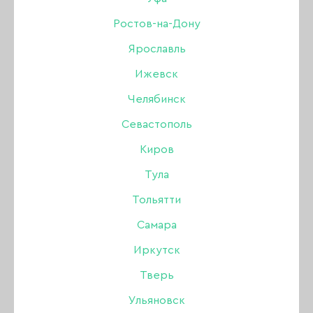
АПЕЛЬСИНОВЫЕ ПАЛОЧКИ
Ростов-на-Дону
Ярославль
ЁМКОСТИ
УХОД ЗА ВОЛОСАМИ
Ижевск
МАГНИТЫ ДЛЯ ГЕЛЬ-ЛАКОВ КОШАЧИЙ ГЛАЗ
Челябинск
Севастополь
ОЧКИ, ЭКРАНЫ
Киров
ПАЛИТРЫ ВЕЕР, ТИПСЫ
Тула
БАХИЛЫ, ТАПОЧКИ, РАЗДЕЛИТЕЛИ ДЛЯ
Тольятти
ПАЛЬЦЕВ
Самара
БОРЫ АЛМАЗНЫЕ
ФРЕЗЫ
Иркутск
Тверь
КОЛПАЧКИ И ОСНОВЫ
Ульяновск
ПОЛИРЫ (ПОЛИРОВЩИКИ)