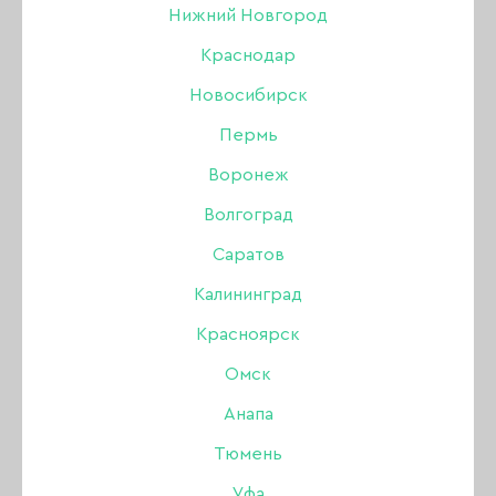
Нижний Новгород
ОБЕЗЖИРИВАТЕЛЬ / ДЕГИДРАТОР
Краснодар
СРЕДСТВА ДЛЯ ПЕДИКЮРА
Новосибирск
Пермь
ДЕЗИНФЕКЦИЯ И СТЕРИЛИЗАЦИЯ
Воронеж
МАССАЖНЫЕ СВЕЧИ
Волгоград
АНТИСЕПТИКИ ДЛЯ РУК
Саратов
Калининград
КРОВООСТАНАВЛИВАЮЩИЕ
Красноярск
ДЛЯ СНЯТИЯ ГЕЛЬ-ЛАКА
Омск
Анапа
АНТИРЖАВЧИНА И НАЛЁТ
Тюмень
ДЛЯ РАЗБАВЛЕНИЯ ЛАКА / ГЕЛЬ-ЛАКА
Уфа