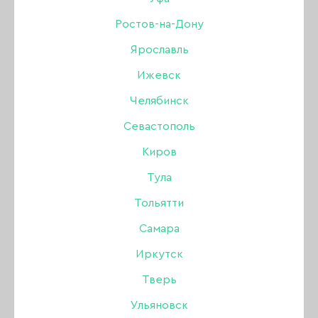
АПЕЛЬСИНОВЫЕ ПАЛОЧКИ
Ростов-на-Дону
Ярославль
ЁМКОСТИ
УХОД ЗА ВОЛОСАМИ
Ижевск
МАГНИТЫ ДЛЯ ГЕЛЬ-ЛАКОВ КОШАЧИЙ ГЛАЗ
Челябинск
Севастополь
ОЧКИ, ЭКРАНЫ
Киров
ПАЛИТРЫ ВЕЕР, ТИПСЫ
Тула
БАХИЛЫ, ТАПОЧКИ, РАЗДЕЛИТЕЛИ ДЛЯ
Тольятти
ПАЛЬЦЕВ
Самара
БОРЫ АЛМАЗНЫЕ
ФРЕЗЫ
Иркутск
Тверь
КОЛПАЧКИ И ОСНОВЫ
Ульяновск
ПОЛИРЫ (ПОЛИРОВЩИКИ)