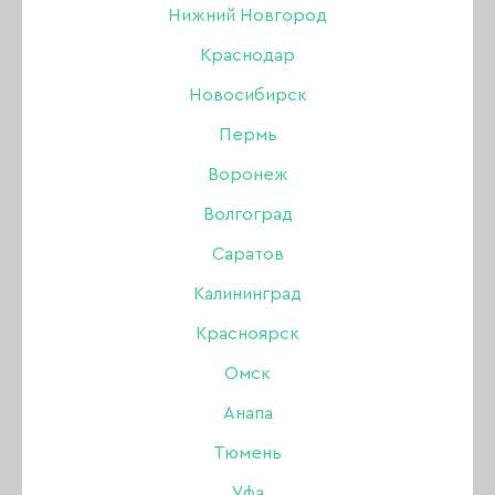
Нижний Новгород
ОБЕЗЖИРИВАТЕЛЬ / ДЕГИДРАТОР
Краснодар
СРЕДСТВА ДЛЯ ПЕДИКЮРА
Новосибирск
Пермь
ДЕЗИНФЕКЦИЯ И СТЕРИЛИЗАЦИЯ
Воронеж
МАССАЖНЫЕ СВЕЧИ
Волгоград
АНТИСЕПТИКИ ДЛЯ РУК
Саратов
Калининград
КРОВООСТАНАВЛИВАЮЩИЕ
Красноярск
ДЛЯ СНЯТИЯ ГЕЛЬ-ЛАКА
Омск
Анапа
АНТИРЖАВЧИНА И НАЛЁТ
Тюмень
ДЛЯ РАЗБАВЛЕНИЯ ЛАКА / ГЕЛЬ-ЛАКА
Уфа