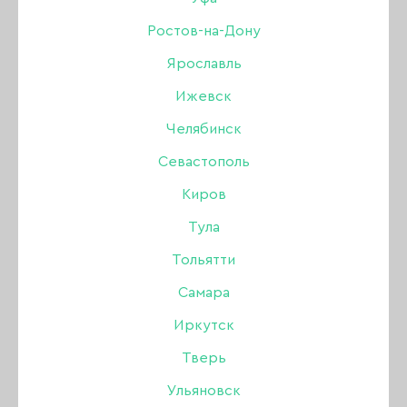
АПЕЛЬСИНОВЫЕ ПАЛОЧКИ
Ростов-на-Дону
Ярославль
ЁМКОСТИ
УХОД ЗА ВОЛОСАМИ
Ижевск
МАГНИТЫ ДЛЯ ГЕЛЬ-ЛАКОВ КОШАЧИЙ ГЛАЗ
Челябинск
Севастополь
ОЧКИ, ЭКРАНЫ
Киров
ПАЛИТРЫ ВЕЕР, ТИПСЫ
Тула
БАХИЛЫ, ТАПОЧКИ, РАЗДЕЛИТЕЛИ ДЛЯ
Тольятти
ПАЛЬЦЕВ
Самара
БОРЫ АЛМАЗНЫЕ
ФРЕЗЫ
Иркутск
Тверь
КОЛПАЧКИ И ОСНОВЫ
Ульяновск
ПОЛИРЫ (ПОЛИРОВЩИКИ)