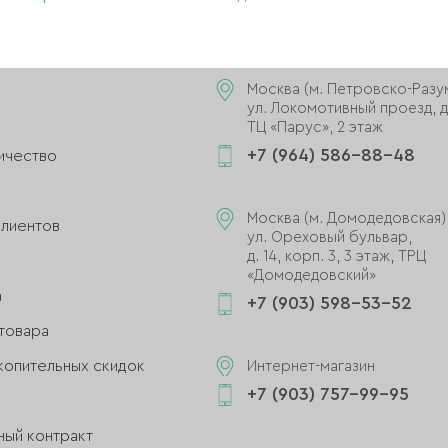
AND.COM
НАШИ МАГАЗИНЫ
Москва (м. Петровско-Разу
ул. Локомотивный проезд, д.
ТЦ «Парус», 2 этаж
+7 (964) 586-88-48
ичество
и
Москва (м. Домодедовская)
клиентов
ул. Ореховый бульвар,
д. 14, корп. 3, 3 этаж, ТРЦ
«Домодедовский»
а
+7 (903) 598-53-52
товара
копительных скидок
Интернет-магазин
+7 (903) 757-99-95
ный контракт