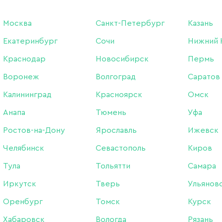
А И НАЛЁТ
ДЛЯ РАЗБАВЛЕНИЯ ЛАКА / ГЕЛЬ-ЛАКА
Москва
Санкт-Петербург
Казань
Екатеринбург
Сочи
Нижний 
МАГНИТЫ ДЛЯ ГЕЛЬ-ЛАКОВ КОШАЧИЙ ГЛАЗ
ОЧК
Краснодар
Новосибирск
Пермь
БОРЫ АЛМАЗНЫЕ
ФРЕЗЫ
КОЛ
Воронеж
Волгоград
Саратов
Калининград
Красноярск
Омск
Анапа
Тюмень
Уфа
Ростов-на-Дону
Ярославль
Ижевск
ПОКАЗАТЬ ВСЕ РАЗДЕЛЫ
Челябинск
Севастополь
Киров
Тула
Тольятти
Самара
Иркутск
Тверь
Ульянов
Оренбург
Томск
Курск
Хабаровск
Вологда
Рязань